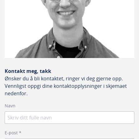
Type
Centerspiss
Produktbeskrivelse
Spiralbor i HHM. Dette boret har en nyttelengde på 22
mm, en skaftdiameter på 2 mm og en totallengde på 49
Kontakt meg, takk
mm. Spiralboret er primært til boring i massivt tre.
Ønsker du å bli kontaktet, ringer vi deg gjerne opp.
Spiralboret Boret er høyre rettet med spidstype
Vennligst oppgi dine kontaktopplysninger i skjemaet
dyvelspiss
nedenfor.
Navn
E-post
*