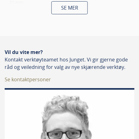
22 mm
SE MER
Skaftdiameter
2 mm
Totallengde
Vil du vite mer?
49 mm
Kontakt verktøyteamet hos Junget. Vi gir gjerne gode
råd og veiledning for valg av nye skjærende verktøy.
Antall skjær
Se kontaktpersoner
2
Egnet for
Tre, Tre universal
Retning
Højre