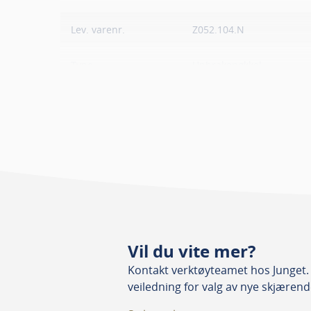
Lev. varenr.
Z052.104.N
Type
Unbrakonøkkel
Vil du vite mer?
Kontakt verktøyteamet hos Junget. 
veiledning for valg av nye skjærend