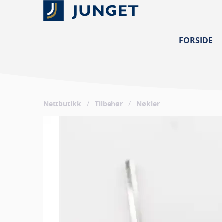
FORSIDE
Nettbutikk
/
Tilbehør
/
Nøkler