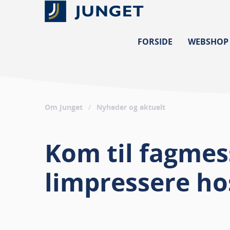
FORSIDE
WEBSHOP
Om Junget
/
Nyheder og aktuelt
Kom til fagme
limpressere ho