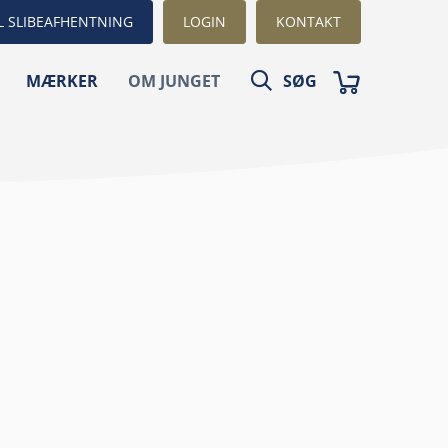
L SLIBEAFHENTNING
LOGIN
KONTAKT
MÆRKER
OM JUNGET
SØG