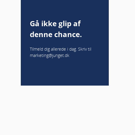
Gå ikke glip af
denne chance.
Tilmeld dig allerede i dag. Skriv til
marketing@junget.dk