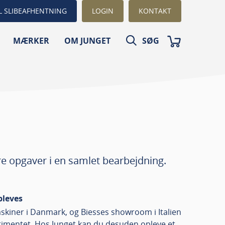
L SLIBEAFHENTNING
LOGIN
KONTAKT
MÆRKER
OM JUNGET
SØG
re opgaver i en samlet bearbejdning.
pleves
kiner i Danmark, og Biesses showroom i Italien
ortimentet. Hos Junget kan du desuden opleve et