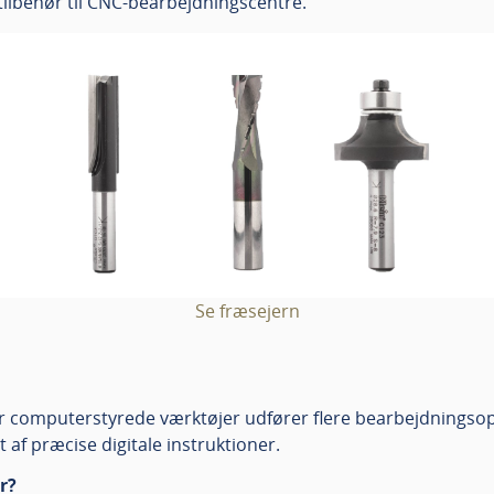
tilbehør til CNC-bearbejdningscentre.
Se fræsejern
 computerstyrede værktøjer udfører flere bearbejdningsopg
af præcise digitale instruktioner.
r?