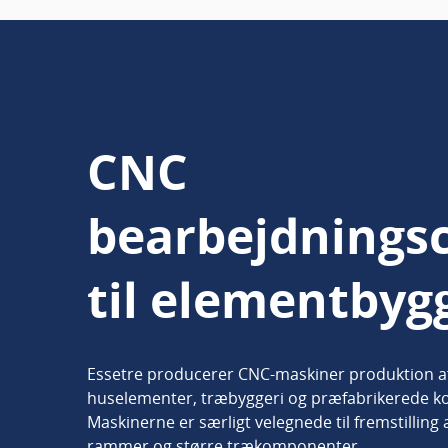
CNC
bearbejdnings
til elementbyg
Essetre producerer CNC-maskiner produktion 
huselementer, træbyggeri og præfabrikerede ko
Maskinerne er særligt velegnede til fremstilling 
rammer og større trækomponenter.