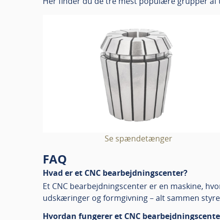
Her finder du de tre mest populære grupper af 
Se spændetænger
FAQ
Hvad er et CNC bearbejdningscenter?
Et CNC bearbejdningscenter er en maskine, hvor
udskæringer og formgivning – alt sammen styret 
Hvordan fungerer et CNC bearbejdningscente