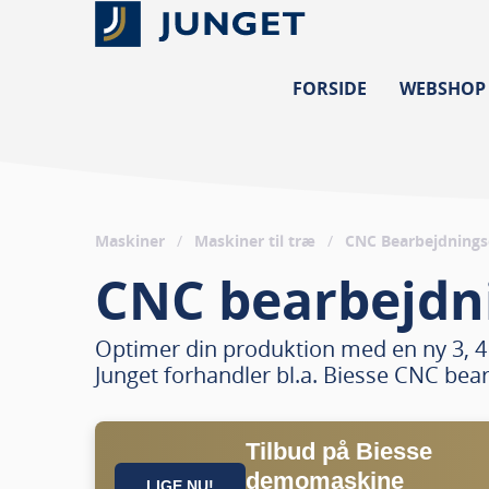
FORSIDE
WEBSHOP
Maskiner
/
Maskiner til træ
/
CNC Bearbejdnings
CNC bearbejdni
Optimer din produktion med en ny 3, 4 
Junget forhandler bl.a. Biesse CNC bea
Tilbud på Biesse
demomaskine
LIGE NU!