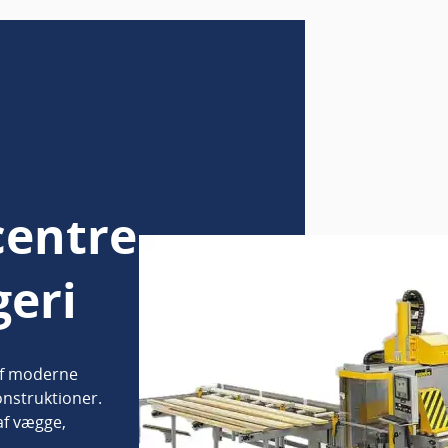
centre
geri
af moderne
nstruktioner.
af vægge,