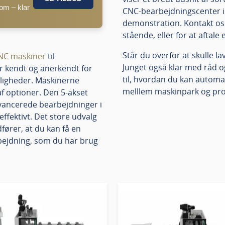
om – klar
CNC-bearbejdningscenter 
demonstration. Kontakt os 
stående, eller for at aftale 
Står du overfor at skulle l
NC maskiner
til
Junget også klar med råd og
r kendt og anerkendt for
til, hvordan du kan auto
ligheder. Maskinerne
melllem maskinpark og pr
f optioner. Den 5-akset
avancerede bearbejdninger i
ffektivt. Det store udvalg
ører, at du kan få en
bejdning, som du har brug