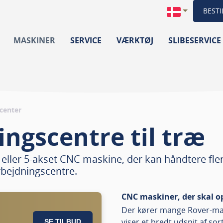
BESTI
MASKINER
SERVICE
VÆRKTØJ
SLIBESERVICE
center
ngscentre til træ
eller 5-akset CNC maskine, der kan håndtere fle
rbejdningscentre.
CNC maskiner, der skal o
Der kører mange Rover-mas
viser et bredt udsnit af s
SE TILBUD