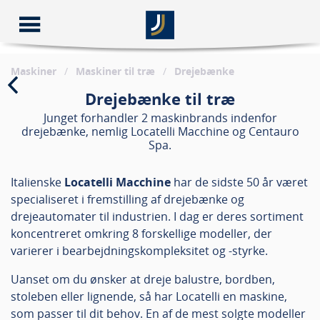
Maskiner
/
Maskiner til træ
/
Drejebænke
Drejebænke til træ
Junget forhandler 2 maskinbrands indenfor
drejebænke, nemlig Locatelli Macchine og Centauro
Spa.
Italienske
Locatelli Macchine
har de sidste 50 år været
specialiseret i fremstilling af drejebænke og
drejeautomater til industrien. I dag er deres sortiment
koncentreret omkring 8 forskellige modeller, der
varierer i bearbejdningskompleksitet og -styrke.
Uanset om du ønsker at dreje balustre, bordben,
stoleben eller lignende, så har Locatelli en maskine,
som passer til dit behov. En af de mest solgte modeller