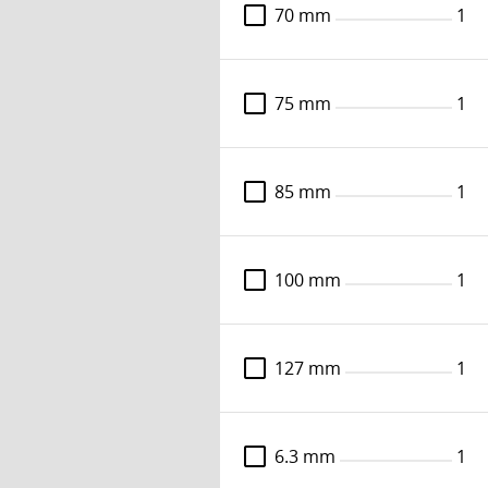
70 mm
1
Klein hulsav Ø27 mm til træ plast, glasfiber,
S10, Z2
Varenummer: 83666203773
75 mm
1
DKK 387,-
Læs mere
85 mm
1
Klein hulsav Ø32 mm til træ plast, glasfiber,
S12, Z3
100 mm
1
Varenummer: 83666203775
DKK 514,-
Læs mere
127 mm
1
Klein hulsav Ø35 mm til træ plast, glasfiber,
S12, Z3
6.3 mm
1
Varenummer: 83666203776