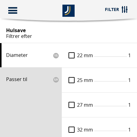
FILTER
Hulsave
Hulsave
Filtrer efter
Diameter
22 mm
1
15
Hulsave
Trinbor
Borestop
Red
Passer til
25 mm
1
59
Vi fandt
16
produkter,
der matcher
SE MERE
Sorter efter
27 mm
1
SE MERE
BI-Metal Hulsavssæt VVS inkl. optag 19-57 m
Varenummer: PGT10010
32 mm
1