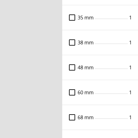
DKK 850,-
Læs mere
35 mm
1
Klein hulsav Ø22 mm til træ plast, glasfiber,
S10, Z2
38 mm
1
Varenummer: 83666203771
DKK 340,-
Læs mere
48 mm
1
Klein hulsav Ø25 mm til træ plast, glasfiber,
60 mm
1
S10, Z2
Varenummer: 83666203772
DKK 362,-
68 mm
1
Læs mere