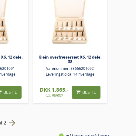
X6, 12 dele,
Klein overfræsersæt X6, 12 dele,
S8
66201091
Varenummer: 83666201092
 hverdage
Leveringstid ca. 14 hverdage
DKK 1.865,-
BESTIL
BESTIL
(Ex. moms)
= Varen er på lager