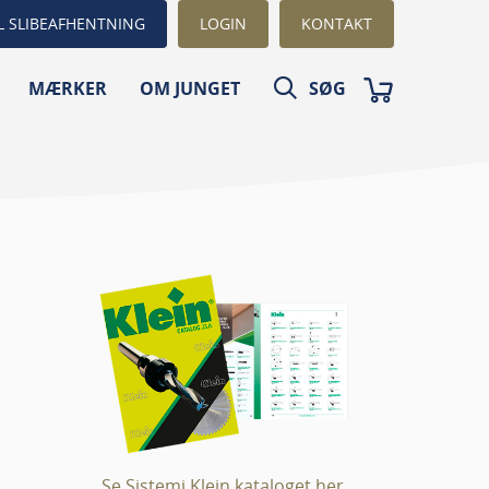
L SLIBEAFHENTNING
LOGIN
KONTAKT
MÆRKER
OM JUNGET
SØG
Se Sistemi Klein kataloget her