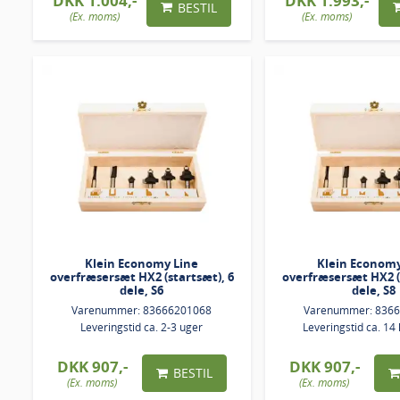
DKK 1.004,-
DKK 1.993,-
BESTIL
(Ex. moms)
(Ex. moms)
Klein Economy Line
Klein Economy
overfræsersæt HX2 (startsæt), 6
overfræsersæt HX2 (
dele, S6
dele, S8
Varenummer: 83666201068
Varenummer: 836
Leveringstid ca. 2-3 uger
Leveringstid ca. 14
DKK 907,-
DKK 907,-
BESTIL
(Ex. moms)
(Ex. moms)