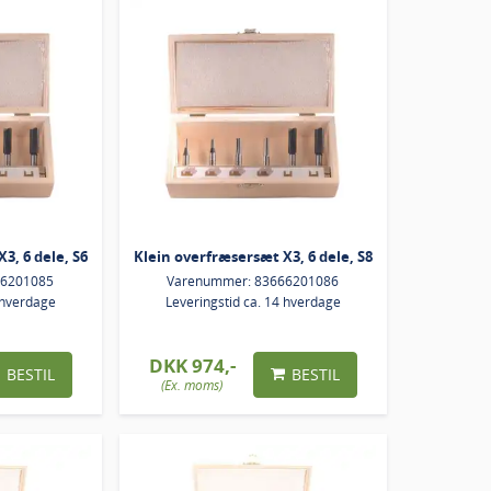
3, 6 dele, S6
Klein overfræsersæt X3, 6 dele, S8
66201085
Varenummer: 83666201086
 hverdage
Leveringstid ca. 14 hverdage
DKK 974,-
BESTIL
BESTIL
(Ex. moms)