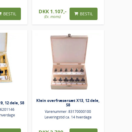
DKK 1.107,-
BESTIL
BESTIL
(Ex. moms)
Klein overfræsersæt X13, 12 dele,
, 12 dele, S8
S8
66201146
Varenummer: 83170000100
 hverdage
Leveringstid ca. 14 hverdage