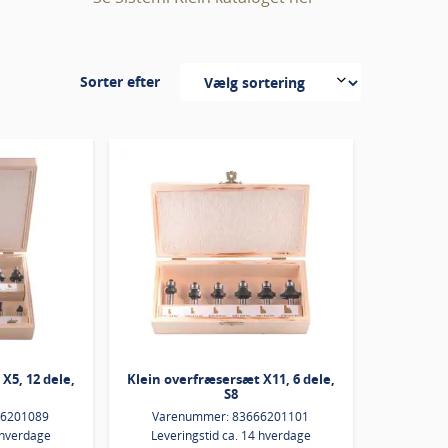
Sorter efter
X5, 12 dele,
Klein overfræsersæt X11, 6 dele,
S8
66201089
Varenummer: 83666201101
 hverdage
Leveringstid ca. 14 hverdage