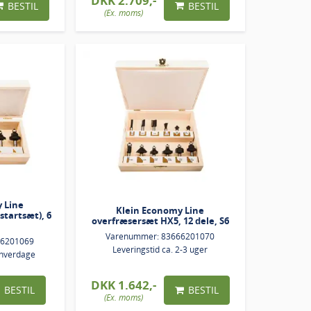
DKK 2.709,-
BESTIL
BESTIL
(Ex. moms)
 Line
Klein Economy Line
startsæt), 6
overfræsersæt HX5, 12 dele, S6
Varenummer: 83666201070
66201069
Leveringstid ca. 2-3 uger
 hverdage
DKK 1.642,-
BESTIL
BESTIL
(Ex. moms)