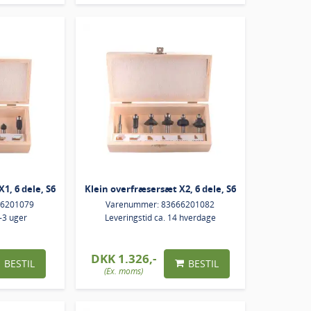
1, 6 dele, S6
Klein overfræsersæt X2, 6 dele, S6
66201079
Varenummer: 83666201082
2-3 uger
Leveringstid ca. 14 hverdage
DKK 1.326,-
BESTIL
BESTIL
(Ex. moms)