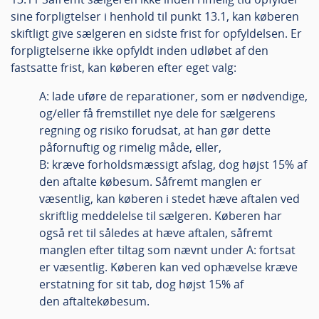
sine forpligtelser i henhold til punkt 13.1, kan køberen
skiftligt give sælgeren en sidste frist for opfyldelsen. Er
forpligtelserne ikke opfyldt inden udløbet af den
fastsatte frist, kan køberen efter eget valg:
A: lade uføre de reparationer, som er nødvendige,
og/eller få fremstillet nye dele for sælgerens
regning og risiko forudsat, at han gør dette
påfornuftig og rimelig måde, eller,
B: kræve forholdsmæssigt afslag, dog højst 15% af
den aftalte købesum. Såfremt manglen er
væsentlig, kan køberen i stedet hæve aftalen ved
skriftlig meddelelse til sælgeren. Køberen har
også ret til således at hæve aftalen, såfremt
manglen efter tiltag som nævnt under A: fortsat
er væsentlig. Køberen kan ved ophævelse kræve
erstatning for sit tab, dog højst 15% af
den aftaltekøbesum.