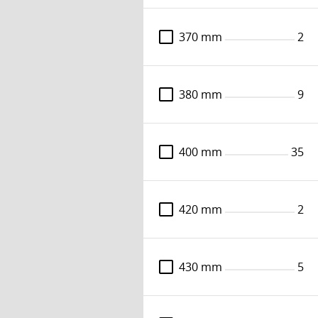
HZ/DZ - til Striebig pladesav
Varenummer: 83047568303
370 mm
2
LOGIN
Læs mere
380 mm
9
Klein støjsvag formatsavklinge HM 300 mm -
snitbredde 3,2 mm, centerhul 30 mm, Z72, 10°
400 mm
35
WZ
Varenummer: 83666202203
DKK 730,-
420 mm
2
Læs mere
430 mm
5
Leitz formatsavklinge HM 480 mm -
snitbredde 4,8 mm, centerhul 80 mm,
Z72FZ/TR