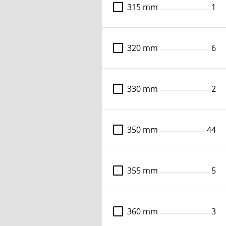
315 mm
1
Rundsavklinge HM 400 mm - snitbredde 3,5
(2,5) mm - centerhul 30 mm Z70 10° G5
320 mm
6
Varenummer: 83046140337
DKK 1.653,-
Læs mere
330 mm
2
Formatsavklinge hm 380 mm - snitbredde 4,4
mm - centerhul 80 mm, Z72, KCR05
350 mm
44
Varenummer: 83044038567
DKK 1.735,-
355 mm
5
Læs mere
360 mm
3
Leitz formatsavklinge HM 303 mm -
snitbredde 3,2 mm, centerhul 30 mm, Z68,