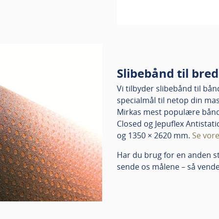
Slibebånd til br
Vi tilbyder slibebånd til b
specialmål til netop din ma
Mirkas mest populære båndt
Closed og Jepuflex Antistat
og 1350 × 2620 mm.
Se vore
Har du brug for en anden s
sende os målene – så vender 