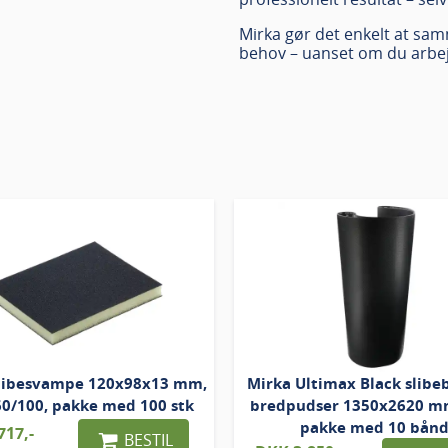
Mirka gør det enkelt at sam
behov – uanset om du arbejd
slibesvampe 120x98x13 mm,
Mirka Ultimax Black slibeb
60/100, pakke med 100 stk
bredpudser 1350x2620 mm
pakke med 10 bån
717,-
BESTIL