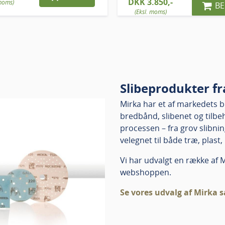
DKK 3.850,-
 moms)
BE
(Eksl. moms)
Slibeprodukter f
Mirka har et af markedets 
bredbånd, slibenet og tilbeh
processen – fra grov slibnin
velegnet til både træ, plast
Vi har udvalgt en række af 
webshoppen.
Se vores udvalg af Mirka 