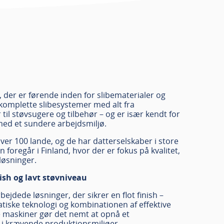
, der er førende inden for slibematerialer og
r komplette slibesystemer med alt fra
til støvsugere og tilbehør – og er især kendt for
ed et sundere arbejdsmiljø.
ver 100 lande, og de har datterselskaber i store
 foregår i Finland, hvor der er fokus på kvalitet,
løsninger.
ish og lavt støvniveau
jdede løsninger, der sikrer en flot finish –
tiske teknologi og kombinationen af effektive
 maskiner gør det nemt at opnå et
lv i krævende produktionsmiljøer.