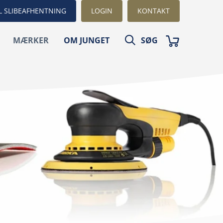
L SLIBEAFHENTNING
LOGIN
KONTAKT
MÆRKER
OM JUNGET
SØG