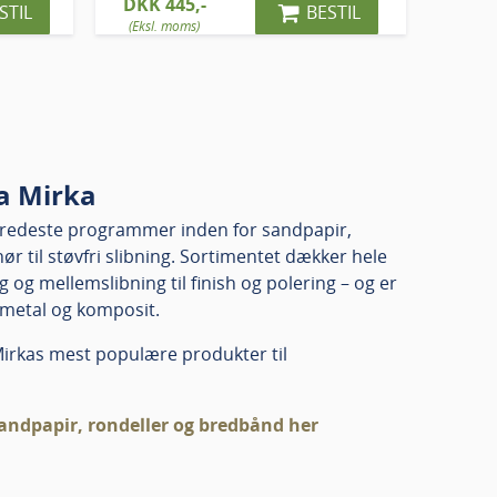
DKK 445,-
STIL
BESTIL
(Eksl. moms)
ra Mirka
bredeste programmer inden for sandpapir,
ør til støvfri slibning. Sortimentet dækker hele
g og mellemslibning til finish og polering – og er
, metal og komposit.
Mirkas mest populære produkter til
sandpapir, rondeller og bredbånd her