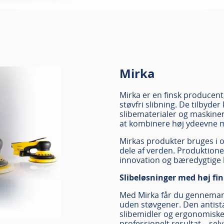
Mirka
Mirka er en finsk producent
støvfri slibning. De tilbyde
slibematerialer og maskiner 
at kombinere høj ydeevne m
Mirkas produkter bruges i o
dele af verden. Produktionen
innovation og bæredygtige 
Slibeløsninger med høj fin
Med Mirka får du gennemarbe
uden støvgener. Den antista
slibemidler og ergonomiske
professionelt resultat – se