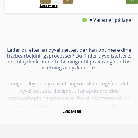
Læs mere
= Varen er på lager
Leder du efter en dyvelisætter, der kan optimere dine
træbearbejdningsprocesser? Du finder dyvelisættere,
der tilbyder komplette løsninger til præcis og effektiv
isætning af dyvler i træ.
Junget tilbyder dyvelisætningsmaskiner også kaldet
dyvelisættere, designet til at optimere dine
træbearbejdningsprocesser. Dyvelinsætterne sikrer
præcis og hurtig limning samt isætning af dyvler,
LÆS MERE
hvilket øger effektiviteten og kvaliteten af dine
projekter.
Uanset om du arbejder i et mindre værksted eller en