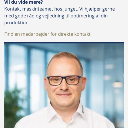
Vil du vide mere?
større produktion, har vi en dyvelisætningsmaskine,
Kontakt maskinteamet hos Junget. Vi hjælper gerne
der passer til dine behov. Vores maskiner er lette at
med gode råd og vejledning til optimering af din
betjene og integrerer problemfrit i enhver
produktion.
arbejdsgang, hvilket gør dem til et uundværligt værktøj
for snedkere og træarbejdere.
Find en medarbejder for direkte kontakt