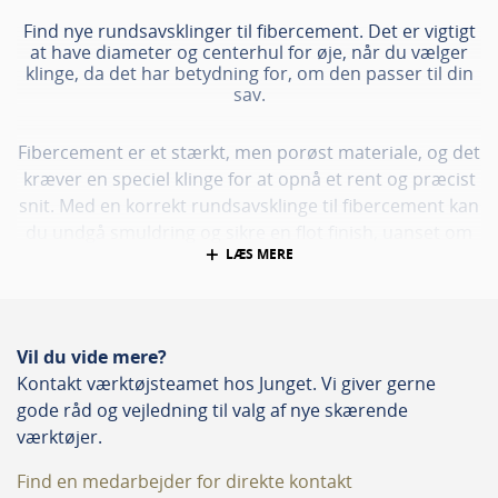
Find nye rundsavsklinger til fibercement. Det er vigtigt
at have diameter og centerhul for øje, når du vælger
klinge, da det har betydning for, om den passer til din
sav.
Fibercement er et stærkt, men porøst materiale, og det
kræver en speciel klinge for at opnå et rent og præcist
snit. Med en korrekt rundsavsklinge til fibercement kan
du undgå smuldring og sikre en flot finish, uanset om
LÆS MERE
du arbejder med tagplader, facadeplader eller andre
fibercementprodukter.
En vigtig faktor, når du vælger en klinge til fibercement,
Vil du vide mere?
er at tage hensyn til klingens diameter og centerhul, da
Kontakt værktøjsteamet hos Junget. Vi giver gerne
dette skal matche din sav for at opnå optimale
gode råd og vejledning til valg af nye skærende
resultater. Vi tilbyder forskellige savklinger til
værktøjer.
fibercement, som er nøje udvalgt for deres kvalitet og
holdbarhed.
Find en medarbejder for direkte kontakt