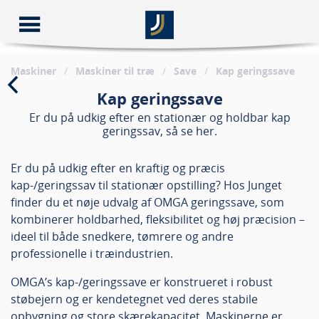
Maskiner
/
Maskiner til træ
/
Save
/
Kap geringssave
Kap geringssave
Er du på udkig efter en stationær og holdbar kap
geringssav, så se her.
Er du på udkig efter en kraftig og præcis
kap-/geringssav til stationær opstilling? Hos Junget
finder du et nøje udvalg af OMGA geringssave, som
kombinerer holdbarhed, fleksibilitet og høj præcision –
ideel til både snedkere, tømrere og andre
professionelle i træindustrien.
OMGA’s kap-/geringssave er konstrueret i robust
støbejern og er kendetegnet ved deres stabile
opbygning og store skærekapacitet. Maskinerne er