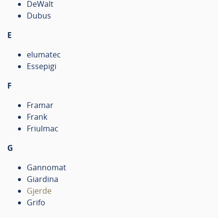
DeWalt
Dubus
E
elumatec
Essepigi
F
Framar
Frank
Friulmac
G
Gannomat
Giardina
Gjerde
Grifo