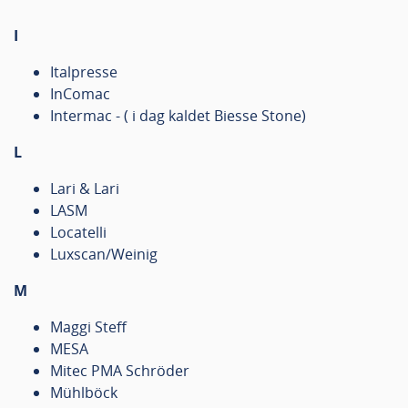
I
Italpresse
InComac
Intermac - ( i dag kaldet Biesse Stone)
L
Lari & Lari
LASM
Locatelli
Luxscan/Weinig
M
Maggi Steff
MESA
Mitec PMA Schröder
Mühlböck