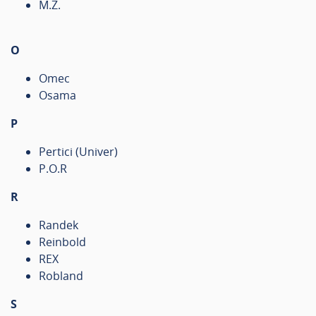
M.Z.
O
Omec
Osama
P
Pertici (Univer)
P.O.R
R
Randek
Reinbold
REX
Robland
S