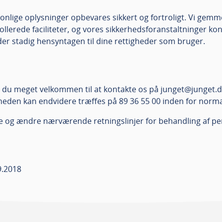
rsonlige oplysninger opbevares sikkert og fortroligt. Vi ge
lerede faciliteter, og vores sikkerhedsforanstaltninger kon
er stadig hensyntagen til dine rettigheder som bruger.
er du meget velkommen til at kontakte os på junget@junget.dk 
eden kan endvidere træffes på 89 36 55 00 inden for norma
tere og ændre nærværende retningslinjer for behandling af p
9.2018