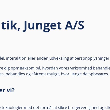
tik, Junget A/S
el, interaktion eller anden udveksling af personoplysninge
re dig opmærksom på, hvordan vores virksomhed behandler 
les, behandles og såfremt muligt, hvor længe de opbevares.
r vi?
ige teknologier med det formål at sikre brugervenlighed og s