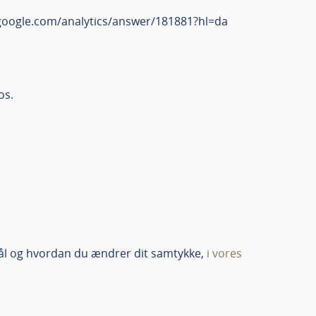
t.google.com/analytics/answer/181881?hl=da
os.
mål og hvordan du ændrer dit samtykke,
i vores