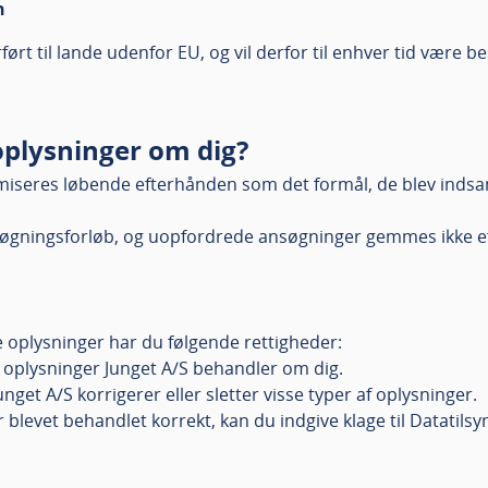
n
ført til lande udenfor EU, og vil derfor til enhver tid være b
oplysninger om dig?
miseres løbende efterhånden som det formål, de blev indsamle
ansøgningsforløb, og uopfordrede ansøgninger gemmes ikke e
ne oplysninger har du følgende rettigheder:
e oplysninger Junget A/S behandler om dig.
get A/S korrigerer eller sletter visse typer af oplysninger.
r blevet behandlet korrekt, kan du indgive klage til Datatils