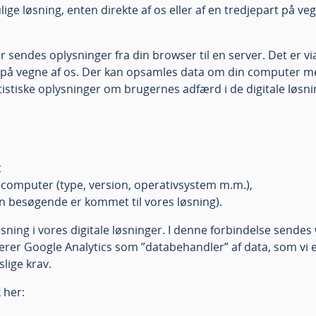
ge løsning, enten direkte af os eller af en tredjepart på veg
r sendes oplysninger fra din browser til en server. Det er vi
rt på vegne af os. Der kan opsamles data om din computer m
tistiske oplysninger om brugernes adfærd i de digitale løs
t
omputer (type, version, operativsystem m.m.),
en besøgende er kommet til vores løsning).
ng i vores digitale løsninger. I denne forbindelse sendes w
erer Google Analytics som ”databehandler” af data, som vi e
slige krav.
 her: