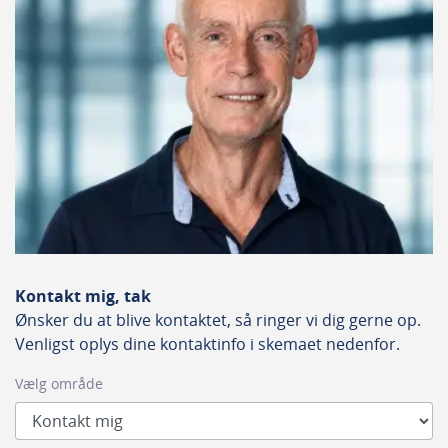
Pinhuller
PH02
Tandantal
72
Tandform
WZ
Produktbeskrivelse
Kontakt mig, tak
KWS støjsvag formatsavklinge i hårdmetal (HM) er en
Ønsker du at blive kontaktet, så ringer vi dig gerne op.
universal klinge, der kan bruges til både bordsave og
Venligst oplys dine kontaktinfo i skemaet nedenfor.
formatsave. Den egner sig bl.a. til opskæring og
Vælg område
afkortning af massivtræ, både bløde og hårde
træsorter, diverse plastprodukter, lister og lignende.