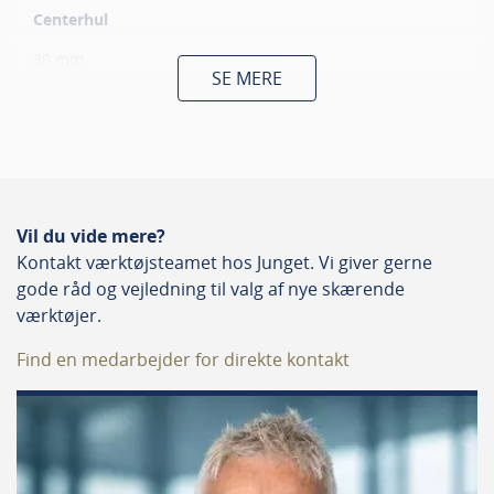
Centerhul
30 mm
SE MERE
Snitbredde
3.2 mm
Stamblad tykkelse
Vil du vide mere?
2,2 mm
Kontakt værktøjsteamet hos Junget. Vi giver gerne
gode råd og vejledning til valg af nye skærende
Grader udl.
værktøjer.
10
Find en medarbejder for direkte kontakt
Passer til
Blødt træ, Hårdt træ, Massivt træ, Plast, Træ