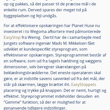
op og pakkes, så det passer til de præcise mål i de
enkelte rum. Derved spares der meget tid på
byggepladsen og fejl undgås.
For at effektivisere opskæringen har Planet Huse nu
investeret i to Wegoma afkortere med påmonterede
EasyStop
fra Weinig. Dertil har de i samarbejde med
Jungets software ingeniør Mads M. Mikkelsen fået
udviklet et kundespecifikt styreprogram, som
effektiviserer opskæringen. Styreprogrammet består af
en software, som ud fra tagets hældning og væggens
dimensioner, selv beregner skærelængen på
beklædningsbrædderne. Det eneste operatøren skal
gøre, er at indstille savens savvinkel ud fra det mål, der
står på skærmen, lægge brættet iht.
EasyStoppets
placering og trykke på knappen. Det er nemt, hurtigt og
effektivt. Styreprogrammet indeholder desuden en
”Gemme” funktion, så der er mulighed for at
genanvende tidligere indstillinger.