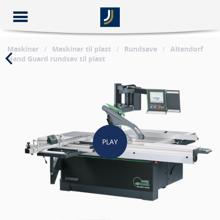
Maskiner
/
Maskiner til plast
/
Rundsave
/
Altendorf
Hand Guard rundsav til plast
PLAY