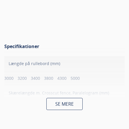
Specifikationer
Længde på rullebord (mm)
3000
3200
3400
3800
4300
5000
Skærelængde m. Crosscut fence, Paralelogram (mm)
SE MERE
2905
3105
3305
3705
4205
4205
Skærelængde m. DUO og DUO Flex (mm)