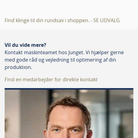
2850
3050
3250
3650
4155
4155
Find klinge til din rundsav i shoppen. - SE UDVALG
Styringer
ElmoDrive
Vil du vide mere?
Kontakt maskinteamet hos Junget. Vi hjælper gerne
Motorkraft
med gode råd og vejledning til optimering af din
produktion.
Vario Motor
Find en medarbejder for direkte kontakt
Produktbeskrivelse
Med en Altendorf Hand Guard rundsav har du valgt
den ypperste sav, hvad angår sikkerhed og fleksibilitet.
Ved hjælp af data fra to små kameraer på maskinen
identificeres maskinoperatørens håndbevægelser. Hvis