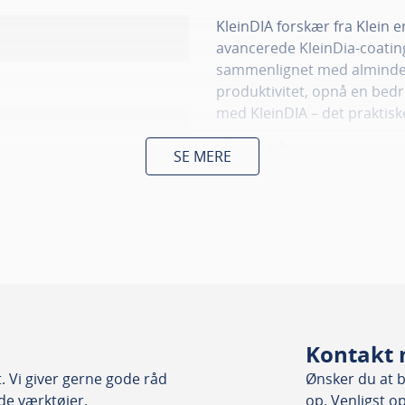
KleinDIA forskær fra Klein e
avancerede KleinDia-coating
sammenlignet med almindel
produktivitet, opnå en bedr
med KleinDIA – det praktisk
Ideel til både ved pladebea
SE MERE
er også muligt at bearbejd
være en meget lav friktionsk
Kontakt 
natplader, MDF, Plast, Plexiglas
 Vi giver gerne gode råd
Ønsker du at bl
nde værktøjer.
op. Venligst o