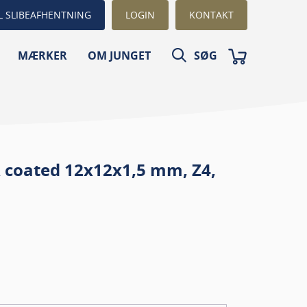
L SLIBEAFHENTNING
LOGIN
KONTAKT
MÆRKER
OM JUNGET
SØG
A coated 12x12x1,5 mm, Z4,