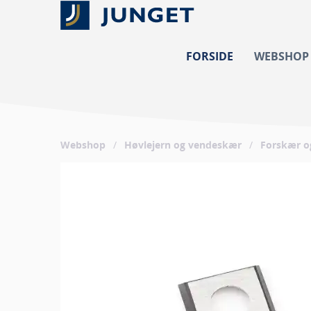
FORSIDE
WEBSHOP
Webshop
/
Høvlejern og vendeskær
/
Forskær o