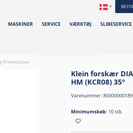
BESTI
MASKINER
SERVICE
VÆRKTØJ
SLIBESERVICE
g firkantsskær
Klein forskær DI
HM (KCR08) 35°
Varenummer: 80000000189
Minimumskøb:
10 stk.