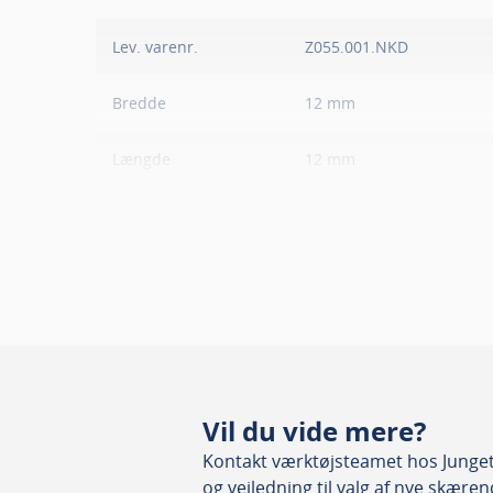
Lev. varenr.
Z055.001.NKD
Bredde
12 mm
Længde
12 mm
Tykkelse
1.5 mm
Antal skær
4
Grader
35
Kvalitet
HM (KCR08) DIA-COATED
Vil du vide mere?
Passer til
Blødt træ, Hårdt træ, Lami
Kontakt værktøjsteamet hos Junget.
og vejledning til valg af nye skære