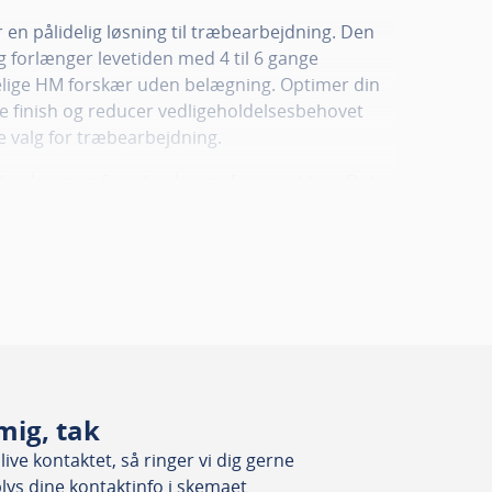
r en pålidelig løsning til træbearbejdning. Den
 forlænger levetiden med 4 til 6 gange
ige HM forskær uden belægning. Optimer din
e finish og reducer vedligeholdelsesbehovet
e valg for træbearbejdning.
rbejdning og forarbejdning af massivt træ. Det
e plast og aluminium uden kølemiddel takket
oefficient.
mig, tak
ive kontaktet, så ringer vi dig gerne
plys dine kontaktinfo i skemaet