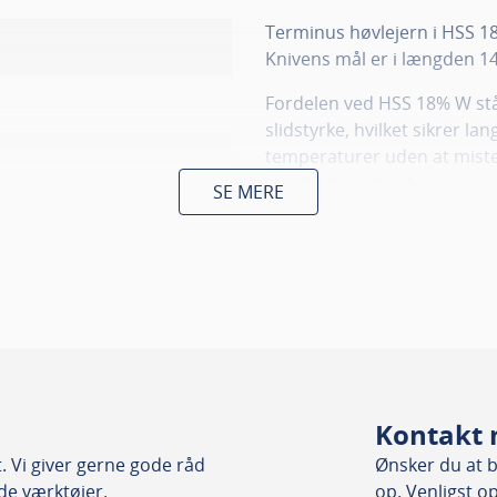
Terminus høvlejern i HSS 18
Knivens mål er i længden 
Fordelen ved HSS 18% W stå
slidstyrke, hvilket sikrer la
temperaturer uden at miste 
stabile skærekant giver pr
SE MERE
forlænger levetiden. Disse h
samt kan anvendes til spån
ånplade
Bemærk:
Den oplyste pris e
med 2 stk, skal du som mini
Disse Terminus høvlejern pa
som er udstyret med en Ter
Terminus maskinhøvle-jern a
Kontakt 
Systemet gør, at høvlkling
 Vi giver gerne gode råd
Ønsker du at bl
kræves ingen efterjustering
nde værktøjer.
op. Venligst o