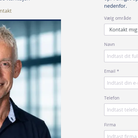
hvilket garanterer optimal 
nedenfor.
ntakt
Vælg område
Navn
Email
*
Telefon
Firma