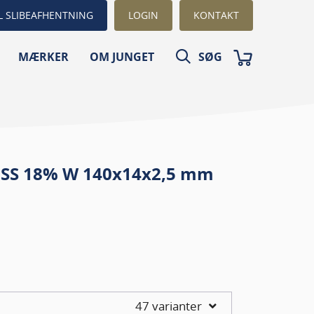
L SLIBEAFHENTNING
LOGIN
KONTAKT
MÆRKER
OM JUNGET
SØG
HSS 18% W 140x14x2,5 mm
47 varianter