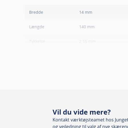
Bredde
14 mm
Længde
140 mm
Tykkelse
2.55 mm
Kvalitet
HSS 18W
Passer til
Blødt træ, Hårdt træ, Sp
System
Terminus
Vil du vide mere?
Kontakt værktøjsteamet hos Junget.
og vejledning til valg af nye skære