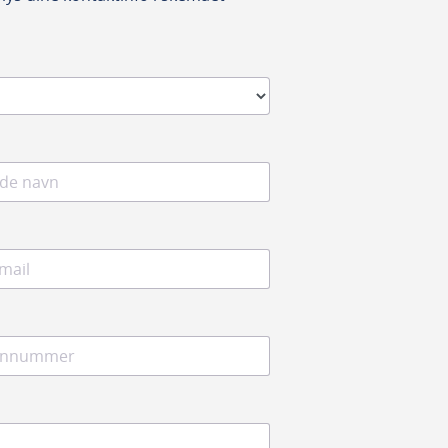
pasform i knivskafterne på høvlehovederne.