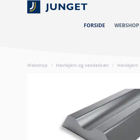
FORSIDE
WEBSHOP
Webshop
/
Høvlejern og vendeskær
/
Høvlejern