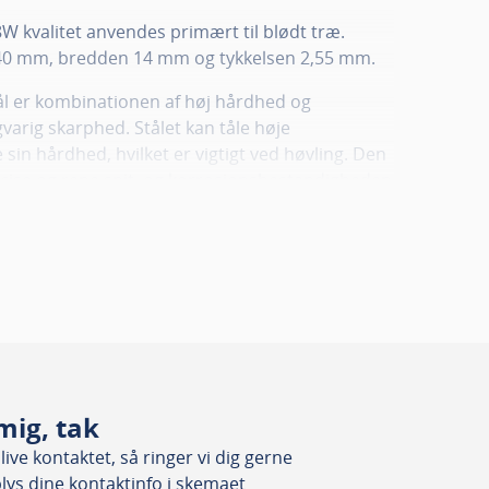
W kvalitet anvendes primært til blødt træ.
140 mm, bredden 14 mm og tykkelsen 2,55 mm.
l er kombinationen af høj hårdhed og
ngvarig skarphed. Stålet kan tåle høje
sin hårdhed, hvilket er vigtigt ved høvling. Den
æcise og rene snit, og korrosionsbestandigheden
øvlejern er ideelle til både blødt og hårdt træ
plader.
r for 1 stk. Men da jernene kun leveres i pakker
mum lægge 2 stk. i kurven for at få en pakke.
sser til enhver tykkelseshøvl og afretterhøvl,
minus rundkutter med udskiftelige høvleknive.
nvendes til planhøvling i træindustrien.
mig, tak
erne er nemme at af- og påmontere, og der
ive kontaktet, så ringer vi dig gerne
. Knivene er vendbare og slebet med præcision,
plys dine kontaktinfo i skemaet