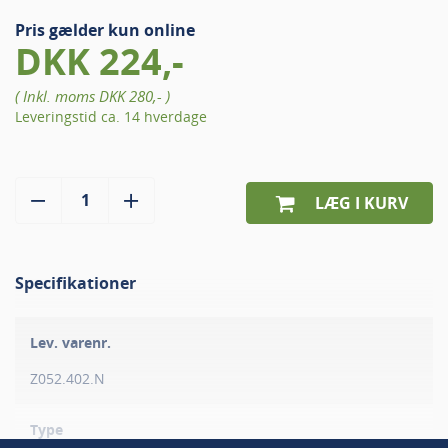
Pris gælder kun online
DKK 224,-
( Inkl. moms
DKK 280,-
)
Leveringstid ca. 14 hverdage
LÆG I KURV
Specifikationer
Lev. varenr.
Z052.402.N
Type