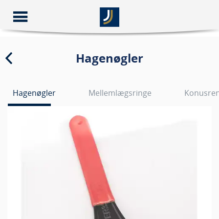
Hagenøgler
Hagenøgler
Mellemlægsringe
Konusre