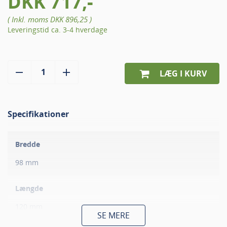
DKK 717,-
( Inkl. moms
DKK 896,25
)
Leveringstid ca. 3-4 hverdage
LÆG I KURV
Specifikationer
Bredde
98 mm
Længde
120 mm
SE MERE