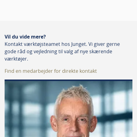
Tykkelse
13 mm
Type
Vil du vide mere?
Slibesvampe
Kontakt værktøjsteamet hos Junget. Vi giver gerne
gode råd og vejledning til valg af nye skærende
Kornstørrelse
værktøjer.
60
Find en medarbejder for direkte kontakt
Produktbeskrivelse
Bløde og holdbare slibesvampe fra Mirka i størrelsen
120 x 98 x 13 mm med slibekorn 60 på to
sider. Slibesvampene former sig nemt efter emnet og
er velegnede til både rundinger, profiler og skarpe 90°
vinkler. De tåler vand og kan rengøres efter brug,
hvilket forlænger levetiden og gør dem ideelle til