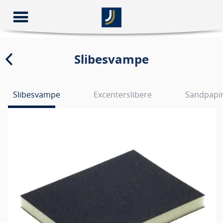
Slibesvampe
Slibesvampe
Excenterslibere
Sandpapir