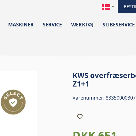
BESTI
MASKINER
SERVICE
VÆRKTØJ
SLIBESERVICE
KWS overfræserb
Z1+1
Varenummer: 83350000307
DKK 651,-