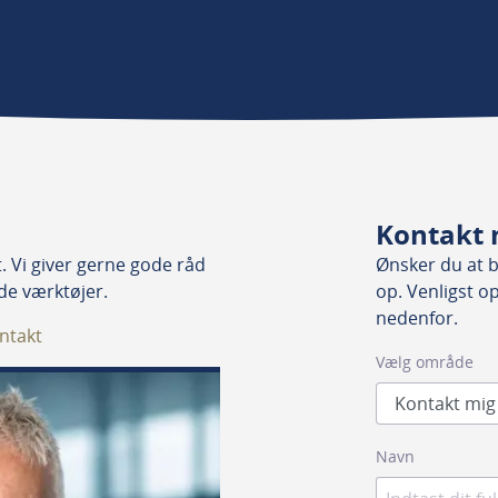
Kontakt 
 Vi giver gerne gode råd
Ønsker du at bl
nde værktøjer.
op. Venligst o
nedenfor.
ntakt
Vælg område
Navn