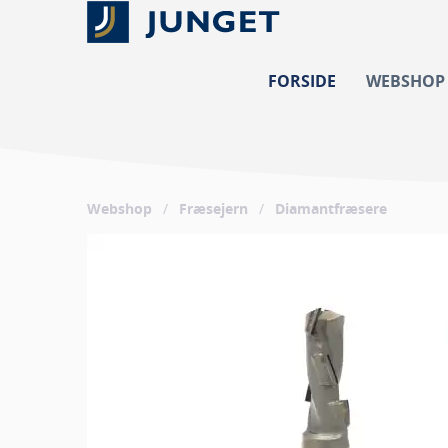
FORSIDE
WEBSHOP
Webshop
/
Fræsejern
/
Diamantfræsere