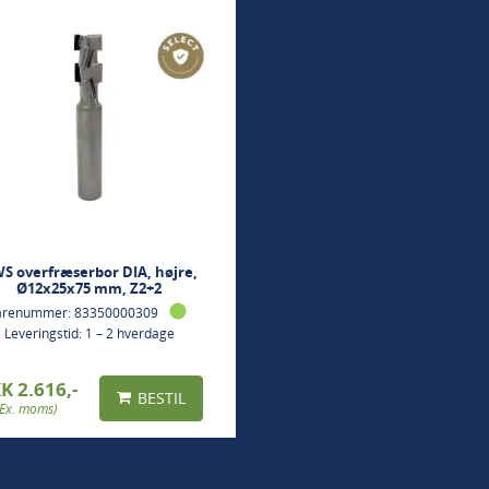
Dette produkt er en del af 
Select gør det nemt og trygt at
gennemtestede standardværktøj
stabil performance og høj drif
S overfræserbor DIA, højre,
Ø12x25x75 mm, Z2+2
arenummer: 83350000309
Leveringstid: 1 – 2 hverdage
K 2.616,-
BESTIL
(Ex. moms)