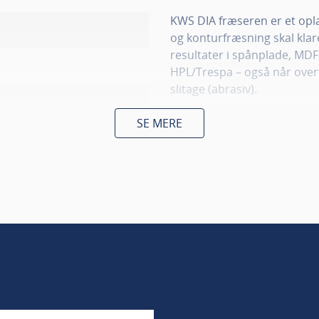
KWS DIA fræseren er et opla
og konturfræsning skal kla
resultater i spånplade, MDF,
HPL/Trespa – også når over
slitage (abrasiv).
Fræseren har en diameter 
SE MERE
skaftdiameter på 16 mm. T
Z1+1 up/down geometri giver
og mindsker behovet for eft
Geometrien fungerer ved bå
fræseren særligt velegnet 
præcision og flot finish ska
e, Laminat, Fineret plader,
Fræseren er højredrejet og 
fiberplader)
materialetykkelser og fuld
diamantpilot (DP-indboreskær
hvilket giver en god totaløk