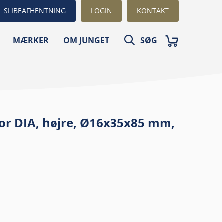
L SLIBEAFHENTNING
LOGIN
KONTAKT
MÆRKER
OM JUNGET
SØG
or DIA, højre, Ø16x35x85 mm,