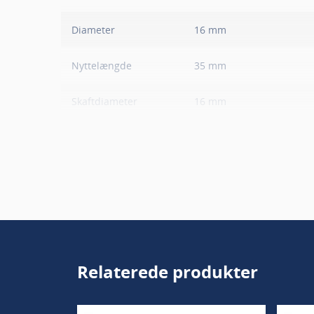
Diameter
16 mm
Nyttelængde
35 mm
Skaftdiameter
16 mm
Skaftlængde
42 mm
Totallængde
85 mm
Antal skær
1+1
Passer til
Krydsfiner, MDF, Spånplad
Højtrykslaminat, HDF (træ
Relaterede produkter
Retning
Højre