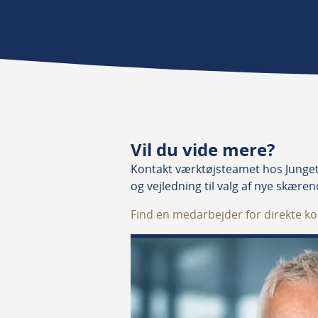
Vil du vide mere?
Kontakt værktøjsteamet hos Junget.
og vejledning til valg af nye skære
Find en medarbejder for direkte ko