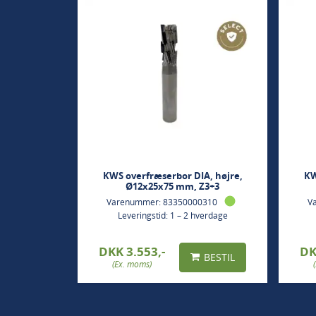
KWS overfræserbor DIA, højre,
KW
Ø12x25x75 mm, Z3+3
Varenummer: 83350000310
V
Leveringstid: 1 – 2 hverdage
DKK 3.553,-
DK
BESTIL
(Ex. moms)