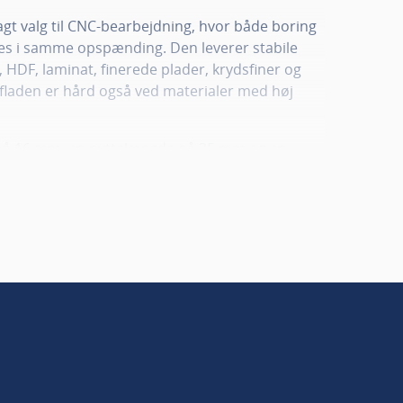
gt valg til CNC-bearbejdning, hvor både boring
res i samme opspænding. Den leverer stabile
 HDF, laminat, finerede plader, krydsfiner og
fladen er hård også ved materialer med høj
på 16 mm, en nyttelængde på 35 mm og en
otallængden er 85 mm.
 en ren snitflade på begge sider af materialet
erbearbejdning, selv på synlige emner.
de boring og sidefræsning, hvilket gør
til møbel- og komponentproduktion, hvor
l være i orden hver gang.
sikrer stabil spånafledning ved varierende
dybdefræsning. Den er udstyret med
) og kan typisk genslibes tre til fire gange,
onomi og lang levetid i produktionen.