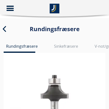
Rundingsfræsere
Rundingsfræsere
Sinkefræsere
V-not/g