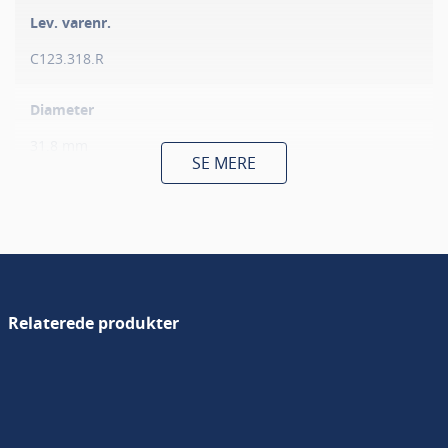
Lev. varenr.
C123.318.R
Diameter
31.8 mm
SE MERE
Nyttelængde
16 mm
Skaftdiameter
8 mm
Relaterede produkter
Totallængde
56 mm