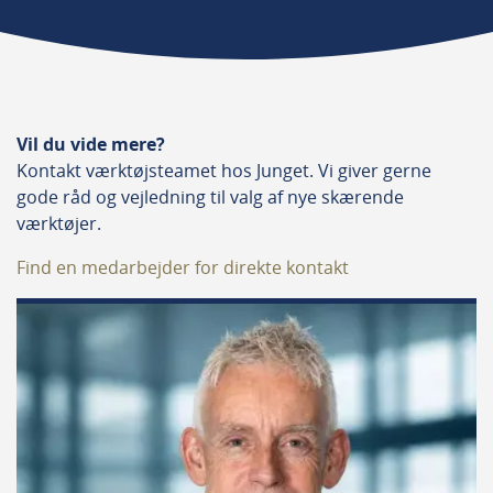
Radius
9.5
Antal skær
Vil du vide mere?
2
Kontakt værktøjsteamet hos Junget. Vi giver gerne
gode råd og vejledning til valg af nye skærende
Med leje
værktøjer.
Ja
Find en medarbejder for direkte kontakt
Passer til
Kunststof, Træ, Træ universal
Retning
Højre