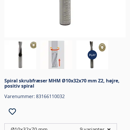
PLAY
Spiral skrubfræser MHM Ø10x32x70 mm Z2, højre,
positiv spiral
Varenummer: 83166110032
Ø10x32x70 mm
9 varianter