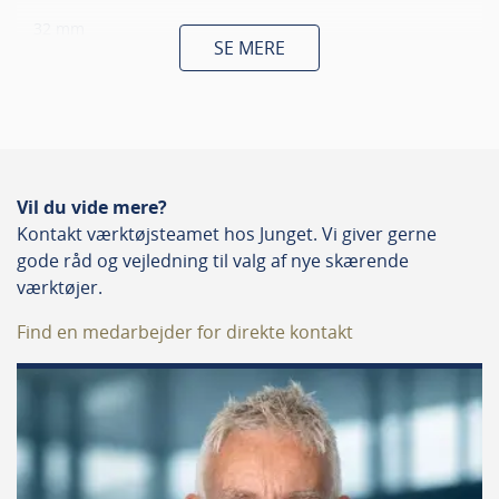
32 mm
SE MERE
Skaftdiameter
10 mm
Totallængde
Vil du vide mere?
70 mm
Kontakt værktøjsteamet hos Junget. Vi giver gerne
gode råd og vejledning til valg af nye skærende
Antal skær
værktøjer.
2
Find en medarbejder for direkte kontakt
Dia Coated
Nej
Passer til