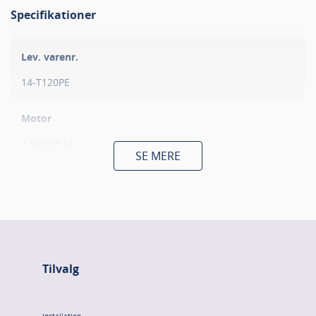
Specifikationer
Lev. varenr.
14-T120PE
Motor
7 kW/9,5 hk
SE MERE
Strøm
3 x 400 volt
Vægt
1150 kg.
Tilvalg
Produktbeskrivelse
Installation