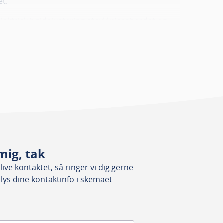
et.
ektrisk højdejustering af tykkelsesbordet og
n Tersa-kutter med 4 knive. Afretter- og
 bruges samtidigt, hvilket sparer tid og gør
skinen har to fremføringshastigheder på 7 og 14
 betjeningspanel med præcis indstilling i 0,1
e krav kan Hofmann AD 635 opgraderes på flere
eres fra 5,5 kW til en kraftigere 7,5 kW-version
 ekstra styrke til krævende opgaver.
d trinløs regulering fra 4 til 22 m/min, så
 opgaven. I stedet for gummibelagte valser kan
mig, tak
avtakkede stålvalse eller en link-
ive kontaktet, så ringer vi dig gerne
ret greb og stabilitet under bearbejdning.
plys dine kontaktinfo i skemaet
oner, er der mange flere muligheder – kontakt
re.