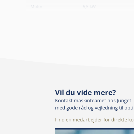
Motor
5,5 kW
Høvlehøjde
3,5-245 mm
Høvlbredde
625 mm
tykkelseshøvl
Høvlbredde afretter
610 mm
Bordhøjde
884 mm
Længde indløbsbord
1250 mm
Vil du vide mere?
Kontakt maskinteamet hos Junget. 
Længde udløbsbord
1250 mm
med gode råd og vejledning til opt
Find en medarbejder for direkte ko
Afretter
Max. 4 mm spåntag pr. f