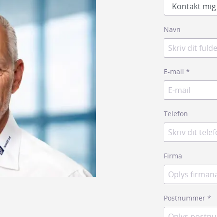
remføring
Navn
E-mail
*
Telefon
Firma
Postnummer
*