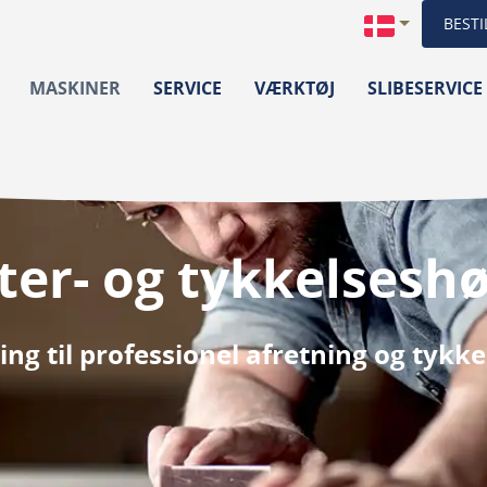
BESTI
MASKINER
SERVICE
VÆRKTØJ
SLIBESERVICE
er- og tykkelseshø
ng til professionel afretning og tykk