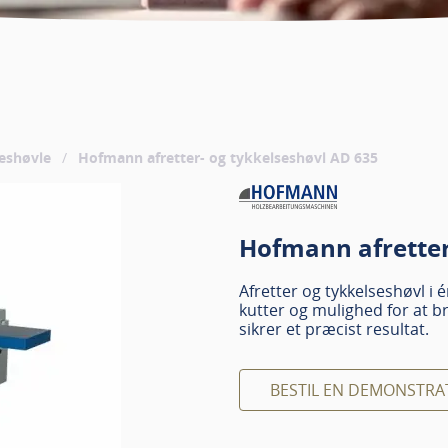
seshøvle
/
Hofmann afretter- og tykkelseshøvl AD 635
Hofmann afretter
Afretter og tykkelseshøvl i
kutter og mulighed for at b
sikrer et præcist resultat.
BESTIL EN DEMONSTRA