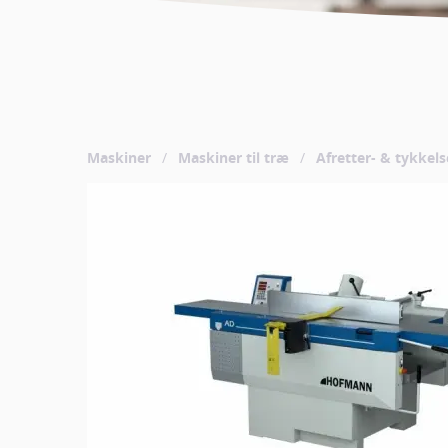
Maskiner
/
Maskiner til træ
/
Afretter- & tykkel