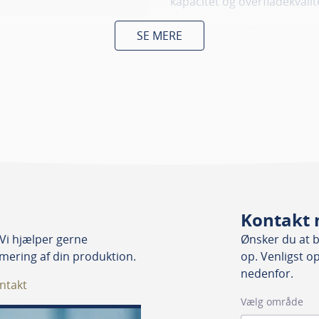
kapacitet og overfladekvalit
Maskinen er udstyret med el
SE MERE
leveres som standard med e
tykkelseshøvlfunktionen kan
arbejdet mere effektivt. Ma
m/min samt et brugervenligt
mm trin.
For værksteder med særlig
fronter. Motoren kan opgrad
(400 V, 50 Hz), hvilket giver
Fremføringen kan udvides me
hastigheden nemt tilpasses
Kontakt 
maskinen også leveres med s
Vi hjælper gerne
Ønsker du at bl
fremføringsvalse for forbed
imering af din produktion.
op. Venligst o
nedenfor.
Ønsker du andre specifikati
ntakt
remføring
os gerne for at høre nærme
Vælg område