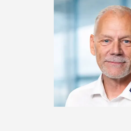
Tykkelseshøvl
Max. 8 mm spåntag pr. f
Udsugningsstuds
2 x Ø160 mm