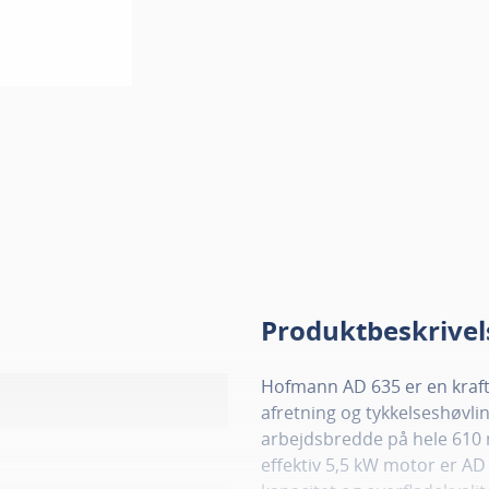
Produktbeskrivel
Hofmann AD 635 er en kraft
afretning og tykkelseshøvli
arbejdsbredde på hele 610
effektiv 5,5 kW motor er AD