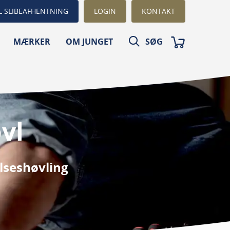
L SLIBEAFHENTNING
LOGIN
KONTAKT
MÆRKER
OM JUNGET
SØG
vl
elseshøvling