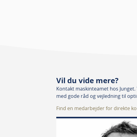
Rækkevidde
Max. 1800 mm
Nyttelast
Max. 15 kg
Flytbare sugekopper
4 stk
Automatisk
Inkl.
vakuumkontrol
Foruddefinerede
3 stk
Vil du vide mere?
pallemønstre
Kontakt maskinteamet hos Junget. 
med gode råd og vejledning til opt
Automatisk palle-
Inkl.
opmåling
Find en medarbejder for direkte ko