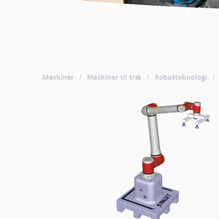
Maskiner
/
Maskiner til træ
/
Robotteknologi
/