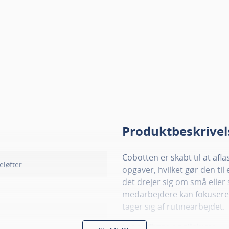
Produktbeskrivel
Cobotten er skabt til at afl
eløfter
opgaver, hvilket gør den til
det drejer sig om små eller 
medarbejdere kan fokuser
tager sig af rutinearbejdet.
Let at flytte og tilslutte