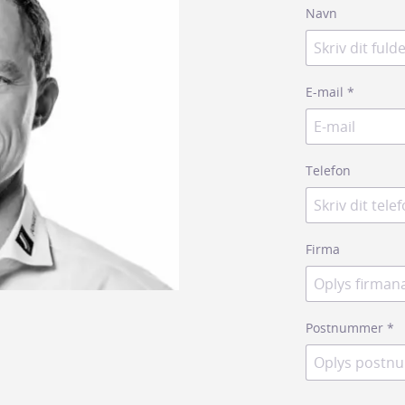
Den finder sin anvendelse p
Navn
spilde tid på fysisk belasten
E-mail
*
Telefon
Firma
Postnummer
*