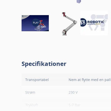
PLAY
Specifikationer
Transportabel
Nem at flytte med en pall
Strøm
230 V
Trykluft
5-7 Bar