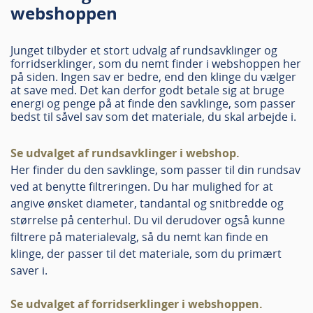
webshoppen
Se det komplette sortiment af Robland formatsave
her.
Junget tilbyder et stort udvalg af rundsavklinger og
Bestil en demonstration
forridserklinger, som du nemt finder i webshoppen her
på siden. Ingen sav er bedre, end den klinge du vælger
at save med. Det kan derfor godt betale sig at bruge
energi og penge på at finde den savklinge, som passer
Få et tilbud
bedst til såvel sav som det materiale, du skal arbejde i.
Se udvalget af rundsavklinger i webshop.
Her finder du den savklinge, som passer til din rundsav
ved at benytte filtreringen. Du har mulighed for at
angive ønsket diameter, tandantal og snitbredde og
størrelse på centerhul. Du vil derudover også kunne
filtrere på materialevalg, så du nemt kan finde en
klinge, der passer til det materiale, som du primært
saver i.
Se udvalget af forridserklinger i webshoppen.